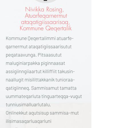
Nivikka Rosing,
Atuarfeqarnermut
ataqatigiissaarisoq,
Kommune Qeqertalik
Kommune Qeqertalimmi atuarfe-
qarnermut ataqatigiissaarisutut
peqataavunga. Pitsaasutut
maluginiarpakka piginnaasat
assigiinngiiaartut killiffiit takusin-
naallugit misilittakkanik tunioraa-
qatigiinneq. Sammisamut tamatta
uummateqarluta tinguarteqqa-vugut
tunniusimalluarlutalu.
Onlinekkut aqutsisup sammisa-mut
ilisimasaqarluaqarluni