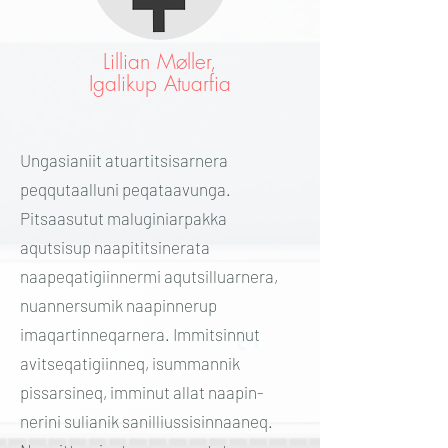
Lillian Møller,
Igalikup Atuarfia
Ungasianiit atuartitsisarnera
peqqutaalluni peqataavunga.
Pitsaasutut maluginiarpakka
aqutsisup naapititsinerata
naapeqatigiinnermi aqutsilluarnera,
nuannersumik naapinnerup
imaqartinneqarnera. Immitsinnut
avitseqatigiinneq, isummannik
pissarsineq, imminut allat naapin-
nerini sulianik sanilliussisinnaaneq.