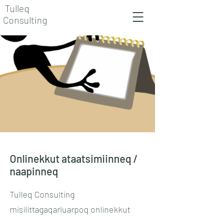
Tulleq
Consulting
Onlinekkut ataatsimiinneq /
naapinneq
Tulleq Consulting
misilittagaqarluarpoq onlinekkut