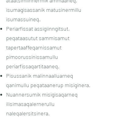
ataatsimiinnermik ammaaneq,
isumagisassanik matusinermillu
isumassuineq.
Periarfissat assigiinngitsut,
peqataasutut sammisamut
tapertaaffeqarnissamut
pimoorussinissamullu
periarfissaqartitaaneq.
Pisussanik malinnaalluarneq
qanimullu peqataanerup misiginera.
Nuannersumik misigisaqarneq
ilisimasaqalernerullu
naleqalersitsinera.