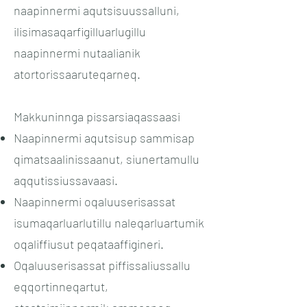
naapinnermi aqutsisuussalluni,
ilisimasaqarfigilluarlugillu
naapinnermi nutaalianik
atortorissaaruteqarneq.
Makkuninnga pissarsiaqassaasi
Naapinnermi aqutsisup sammisap
qimatsaalinissaanut, siunertamullu
aqqutissiussavaasi.
Naapinnermi oqaluuserisassat
isumaqarluarlutillu naleqarluartumik
oqaliffiusut peqataaffigineri.
Oqaluuserisassat piffissaliussallu
eqqortinneqartut,