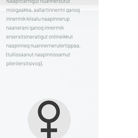
Naapittarnigut nuannersutut
misigaakka, aallartinnermi qanoq
innermik kiisalu naapinnerup
naanerani qanoq innermik
ersersitsineratigut onlineikkut
naapinneq nuannernerulertippaa.
(tullissaanut naapinnissamut
pilerilersitsivoq).