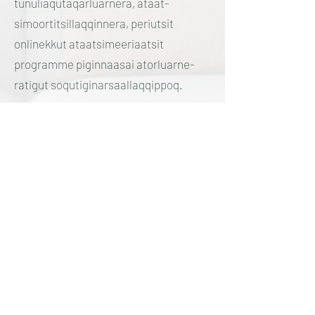
tunuliaqutaqarluarnera, ataat-
simoortitsillaqqinnera, periutsit
onlinekkut ataatsimeeriaatsit
programme piginnaasai atorluarne-
ratigut soqutiginarsaallaqqippoq.