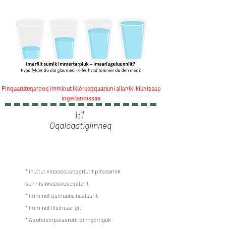
Pingaaruteqarpoq imminut ikiorseqqaarluni allanik ikiunissap
ingerlannissaa
1:1
Oqaloqatigiinneq
* Inuttut kinaassuseqarlutit pitsaamik
sunniisinnaassuseqalerit
* Imminut qamuuna naalaarit
* Imminut ilisimaarigit
* Aqutsisorpalaarutit qinngortiguk