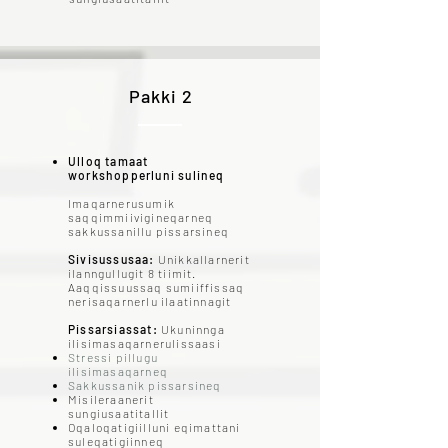
Pakki 2
Ulloq tamaat
workshopperluni sulineq
Imaqarnerusumik
saqqimmiivigineqarneq
sakkussanillu pissarsineq
Sivisussusaa:
Unikkallarnerit
ilanngullugit 8 tiimit.
Aaqqissuussaq sumiiffissaq
nerisaqarnerlu ilaatinnagit
Pissarsiassat:
Ukuninnga
ilisimasaqarnerulissaasi
Stressi pillugu
ilisimasaqarneq
Sakkussanik pissarsineq
Misileraanerit
sungiusaatitallit
Oqaloqatigiilluni eqimattani
suleqatigiinneq