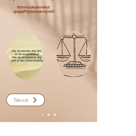
Imminut akuerinikkut
ajugaaffigisassaanngilatit
Takuuk