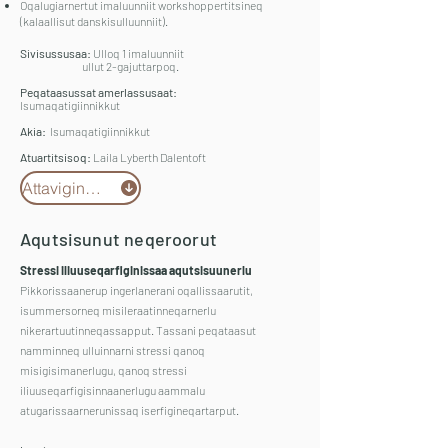
Oqalugiarnertut imaluunniit workshoppertitsineq
(kalaallisut danskisulluunniit).
Sivisussusaa:
Ulloq 1 imaluunniit
ullut 2-gajuttarpoq.
Peqataasussat amerlassusaat:
Isumaqatigiinnikkut
Akia:
Isumaqatigiinnikkut
Atuartitsisoq:
Laila Lyberth Dalentoft
Attaviginnga
Aqutsisunut neqeroorut
Stressi iliuuseqarfiginissaa aqutsisuunerlu
Pikkorissaanerup ingerlanerani oqallissaarutit,
isummersorneq misileraatinneqarnerlu
nikerartuutinneqassapput. Tassani peqataasut
namminneq ulluinnarni stressi qanoq
misigisimanerlugu, qanoq stressi
iliuuseqarfigisinnaanerlugu aammalu
atugarissaarnerunissaq iserfigineqartarput.