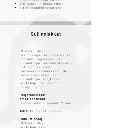
Atortussanik pissarsineq
Stresscoacherneqarneq
Sullinniakkat
Stressi pillugu
ilisimasaqarnerulerusukkussi
aammalu tigussaasunik
sunniuteqarluartunik stressip
millisarnissaanut
pinaveersaartinnissaanullu
pissarsiaqarusullusi
kissaateqarussi, taava
workshop una ilissinnut
naleqquppoq.
Peqataasussat
amerlassusaat:
ikinnerpaamik inunnut 12-inut.
Akia:
Isumaqatigiinnikkut
Sumiiffissaq:
Stressi pillugu
workshopperneq