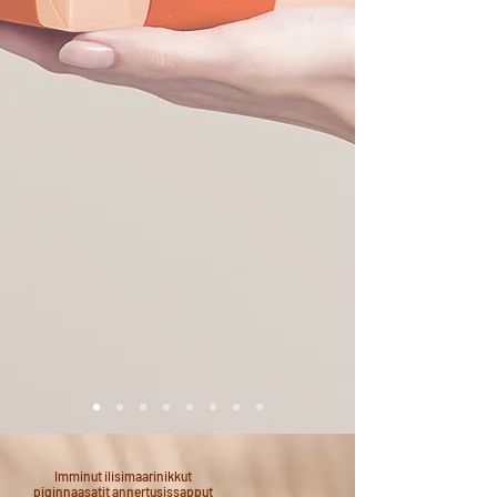
Imminut ilisimaarinikkut
piginnaasatit annertusissapput