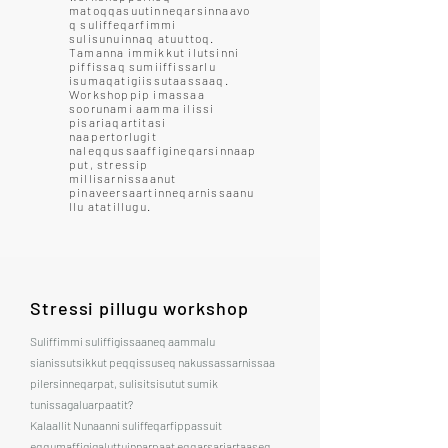
matoqqasuutinneqarsinnaavo
q suliffeqarfimmi
sulisunuinnaq atuuttoq.
Tamanna immikkut ilutsinni
piffissaq sumiiffissarlu
isumaqatigiissutaassaaq.
Workshoppip imassaa
soorunami aamma ilissi
pisariaqartitasi
naapertorlugit
naleqqussaaffigineqarsinnaap
put, stressip
millisarnissaanut
pinaveersaartinneqarnissaanu
llu atatillugu.
Stressi pillugu workshop
Suliffimmi suliffigissaaneq aammalu
sianissutsikkut peqqissuseq nakussassarnissaa
pilersinneqarpat, sulisitsisutut sumik
tunissagaluarpaatit?
Kalaallit Nunaanni suliffeqarfippassuit
eqqumaffigigaluttuinnarpaat eqqarsariartaaseq