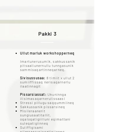
Pakki 3
Ullut marluk workshopperneq
​Imartunerusumik, sakkussanik
pitsaaliunernullu tunngasunik
sammisaqartinneqarneq.
Sivisussusaa:
8 timiit x ullut 2
sumiiffissaq nerisaqarnerlu
ilaatinnagit
Pissarsiassat:
Ukuninnga
ilisimasaqarnerulissaasi
Stressi pillugu saqqummiineq
Sakkussanik pissarsineq
Misileraanerit
sungiusaatitallit,
oqaloqatigiilluni eqimattani
suleqatigiinneq
Suliffigisami
pilersaarusioqatigiinneq