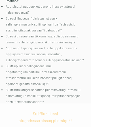
Imarisaa:
Aqutsisutut qaqugukkut qanorlu iliussavit stressi
nalaanneqarpat?
Stressi iliuuseqarfiginissaanut sunik
aaliangersimasunik suliffiup iluani qaffasissutsit
assigiinngitsut akisussaaffiit atuuppat?
Stressi pinaveersaartikkumallugu sulisoq aammalu
teamsini suleqatigiit qanoq ikorfartorsinnaavigit?
Aqutsisutut qanoq iliussavit, sulisuppit stressimik
eqqugaasimasup sulisinnaajunnaarluni,
sulinngiffeqarnerata nalaani sulileqqinneratalu nalaani?
Suliffiup iluani nalinginnaasumik
peqataaffigiuminartumik stressi aammalu
stressernermi iliuuserisinnaasat pillugit qanoq
oqaloqatigiissitsisinnaavugut?
Suliffimmi atugarissaarneq pilersinniarlugu stressilu
akiorniarlugu sinaakkutit qanoq ittut pitsaanerpaajuf-
fianniitinneqarsinnaappat?
Suliffiup iluani
atugarissaarnissaq pilersiguk!