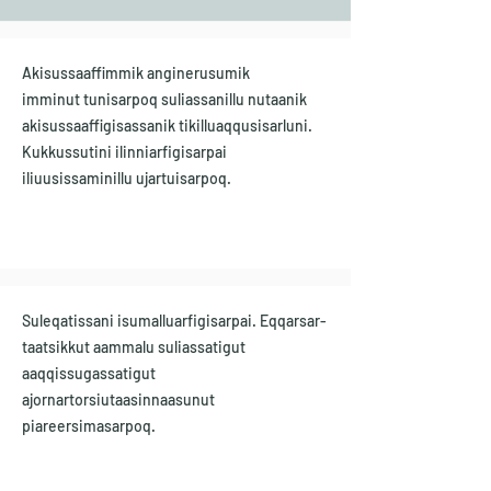
Akisussaaffimmik anginerusumik
imminut tunisarpoq suliassanillu nutaanik
akisussaaffigisassanik tikilluaqqusisarluni.
Kukkussutini ilinniarfigisarpai
iliuusissaminillu ujartuisarpoq.
Suleqatissani isumalluarfigisarpai. Eqqarsar-
taatsikkut aammalu suliassatigut
aaqqissugassatigut
ajornartorsiutaasinnaasunut
piareersimasarpoq.