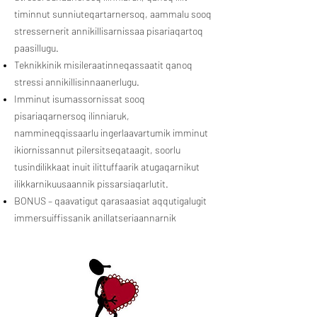
timinnut sunniuteqartarnersoq, aammalu sooq
stressernerit annikillisarnissaa pisariaqartoq
paasillugu.
Teknikkinik misileraatinneqassaatit qanoq
stressi annikillisinnaanerlugu.
Imminut isumassornissat sooq
pisariaqarnersoq ilinniaruk,
nammineqqissaarlu ingerlaavartumik imminut
ikiornissannut pilersitseqataagit, soorlu
tusindilikkaat inuit ilittuffaarik atugaqarnikut
ilikkarnikuusaannik pissarsiaqarlutit.
BONUS – qaavatigut qarasaasiat aqqutigalugit
immersuiffissanik anillatseriaannarnik
pissarsigit, imminut ikiornissannut
pilersaarusiorsinnaanngorlutit.
Imaqarsinnaaneranik takujuk