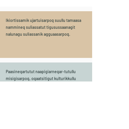
Ikiortissamik ujartuisarpoq suullu tamaasa
nammineq suliassatut tigusussaanagit
nalunagu suliassanik agguaasarpoq.
Paasineqartutut naapigiarneqar-tutullu
misigisarpoq, oqaatsitigut kulturikkullu
aamma inulerisutut Kalaallit Nunaanni
suleriaatsitigut ataqatigiiffeqartut
paasisarpaa.