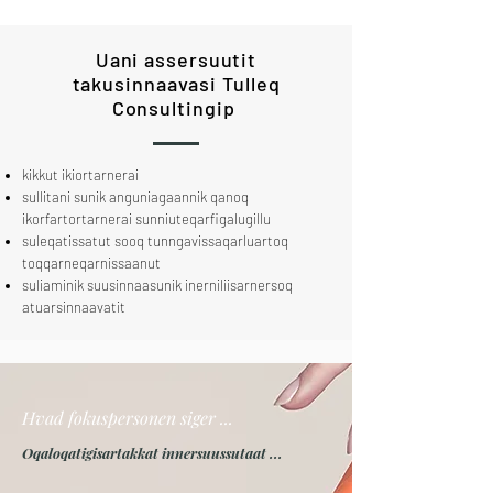
Uani assersuutit
takusinnaavasi Tulleq
Consultingip
kikkut ikiortarnerai
sullitani sunik anguniagaannik qanoq
ikorfartortarnerai sunniuteqarfigalugillu
suleqatissatut sooq tunngavissaqarluartoq
toqqarneqarnissaanut
suliaminik suusinnaasunik inerniliisarnersoq
atuarsinnaavatit
Hvad fokuspersonen siger ...
Oqaloqatigisartakkat innersuussutaat ...