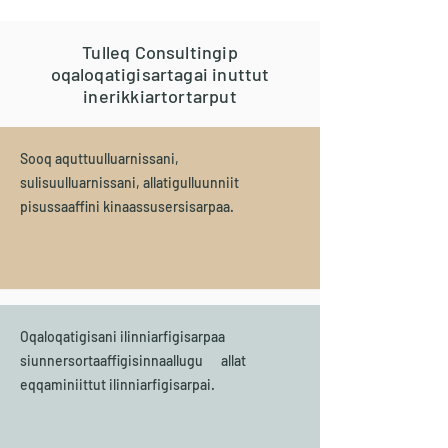
Tulleq Consultingip
oqaloqatigisartagai inuttut
inerikkiartortarput
Sooq aquttuulluarnissani,
sulisuulluarnissani, allatigulluunniit
pisussaaffini kinaassusersisarpaa.
Oqaloqatigisani ilinniarfigisarpaa
siunnersortaaffigisinnaallugu allat
eqqaminiittut ilinniarfigisarpai.