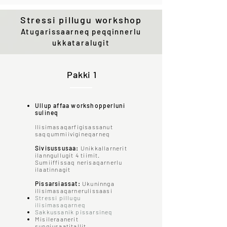
Stressi pillugu workshop
Atugarissaarneq peqqinnerlu
ukkataralugit
Pakki 1
Ullup affaa workshopperluni
sulineq
Ilisimasaqarfigisassanut
saqqummiivigineqarneq
Sivisussusaa:
Unikkallarnerit
ilanngullugit 4 tiimit.
Sumiiffissaq nerisaqarnerlu
ilaatinnagit
Pissarsiassat:
Ukuninnga
ilisimasaqarnerulissaasi
Stressi pillugu
ilisimasaqarneq
Sakkussanik pissarsineq
Misileraanerit
sungiusaatitallit