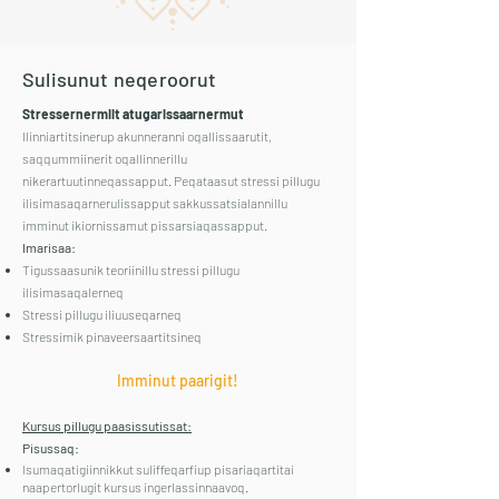
Sulisunut neqeroorut
Stressernermiit atugarissaarnermut
Ilinniartitsinerup akunneranni oqallissaarutit,
saqqummiinerit oqallinnerillu
nikerartuutinneqassapput. Peqataasut stressi pillugu
ilisimasaqarnerulissapput sakkussatsialannillu
imminut ikiornissamut pissarsiaqassapput.
Imarisaa:
Tigussaasunik teoriinillu stressi pillugu
ilisimasaqalerneq
Stressi pillugu iliuuseqarneq
Stressimik pinaveersaartitsineq
I
mminut paari
git!
Kursus pillugu paasissutissat:
Pisussaq:
Isumaqatigiinnikkut suliffeqarfiup pisariaqartitai
naapertorlugit kursus ingerlassinnaavoq.