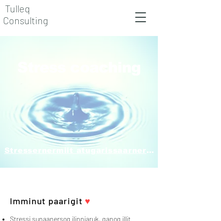
Tulleq
Consulting
Stress coaching
Stressernermiit atugarissaarnermut
Imminut paarigit
♥
Stressi sunaanersoq ilinniaruk, qanoq illit