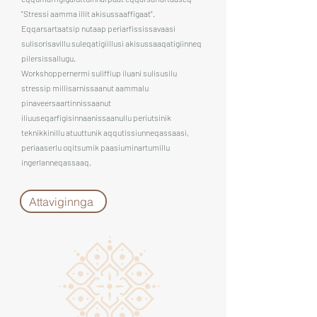
"Stressi aamma illit akisussaaffigaat".
Eqqarsartaatsip nutaap periarfississavaasi
sulisorisavillu suleqatigiillusi akisussaaqatigiinneq
pilersissallugu.
Workshoppernermi suliffiup iluani sulisusilu
stressip millisarnissaanut aammalu
pinaveersaartinnissaanut
iliuuseqarfigisinnaanissaanullu periutsinik
teknikkinillu atuuttunik aqqutissiunneqassaasi,
periaaserlu oqitsumik paasiuminartumillu
ingerlanneqassaaq.
Attaviginnga